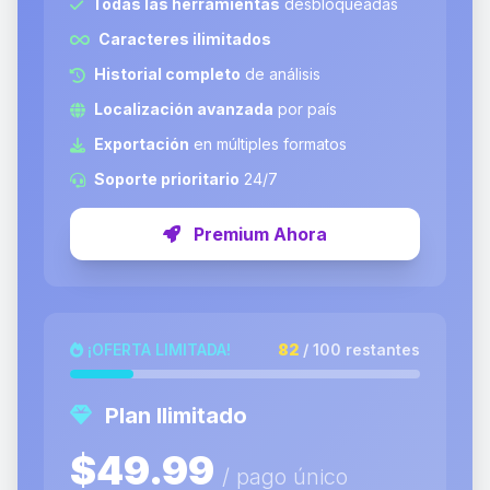
Todas las herramientas
desbloqueadas
Caracteres ilimitados
Historial completo
de análisis
Localización avanzada
por país
Exportación
en múltiples formatos
Soporte prioritario
24/7
Premium Ahora
¡OFERTA LIMITADA!
82
/ 100 restantes
Plan Ilimitado
$49.99
/ pago único