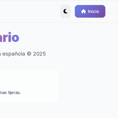
Inicio
rio
ua española © 2025
as tijeras.