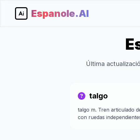
Espanole.AI
Es
Última actualizac
talgo
talgo m. Tren articulado d
con ruedas independientes.