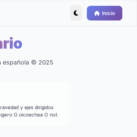
Inicio
rio
ua española © 2025
avedad y ejes dirigidos
igero G oicoechea O riol.